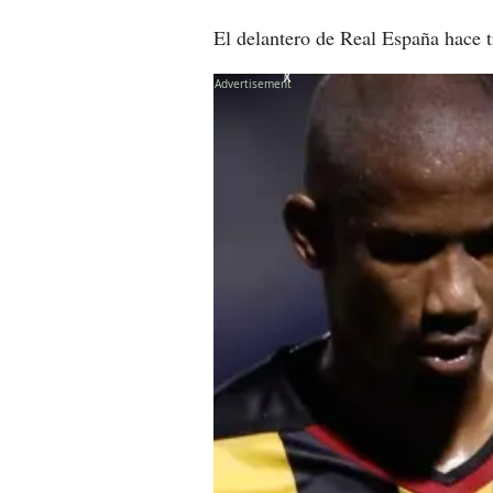
El delantero de Real España hace 
X
X
X