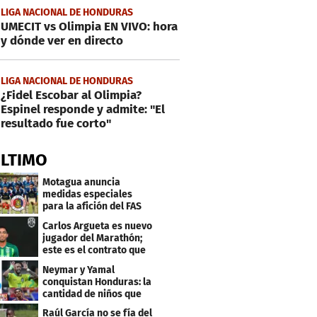
LIGA NACIONAL DE HONDURAS
UMECIT vs Olimpia EN VIVO: hora
y dónde ver en directo
LIGA NACIONAL DE HONDURAS
¿Fidel Escobar al Olimpia?
Espinel responde y admite: "El
resultado fue corto"
ÚLTIMO
Motagua anuncia
medidas especiales
para la afición del FAS
de El Salvador
Carlos Argueta es nuevo
jugador del Marathón;
este es el contrato que
firmó
Neymar y Yamal
conquistan Honduras: la
cantidad de niños que
llevan sus nombres
Raúl García no se fía del