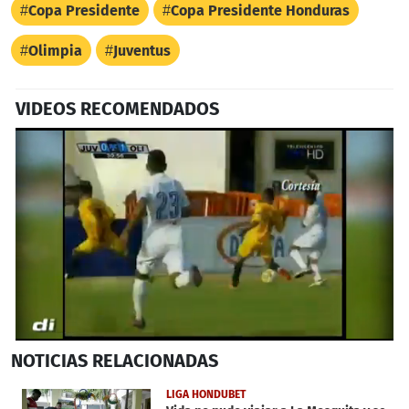
Copa Presidente
Copa Presidente Honduras
Olimpia
Juventus
VIDEOS RECOMENDADOS
0
NOTICIAS
RELACIONADAS
seconds
of
23
LIGA HONDUBET
seconds