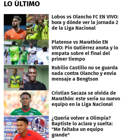
LO ÚLTIMO
Lobos vs Olancho FC EN VIVO:
hora y dónde ver la jornada 2
de la Liga Nacional
Platense vs Marathón EN
VIVO: Pin Gutiérrez anota y lo
empata sobre el final del
primer tiempo
Rubilio Castillo no se guarda
nada contra Olancho y envía
mensaje a Bengtson
Cristian Sacaza se olvida de
Marathón: este sería su nuevo
equipo en la Liga Nacional
¿Quería volver a Olimpia?
Baptiste lo aclara y suelta:
"Me faltaba un equipo
grande"