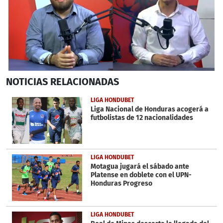
0
NOTICIAS
RELACIONADAS
seconds
of
13
LIGA HONDUBET
minutes,
Liga Nacional de Honduras acogerá a
54
futbolistas de 12 nacionalidades
seconds
LIGA HONDUBET
Motagua jugará el sábado ante
Platense en doblete con el UPN-
Honduras Progreso
LIGA HONDUBET