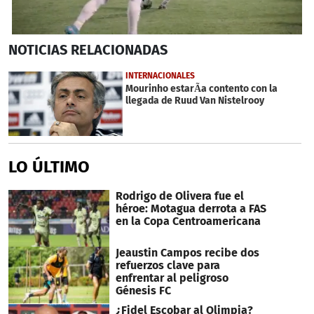
0
NOTICIAS
RELACIONADAS
seconds
of
25
INTERNACIONALES
seconds
Mourinho estarÃ­a contento con la
llegada de Ruud Van Nistelrooy
LO ÚLTIMO
Rodrigo de Olivera fue el
héroe: Motagua derrota a FAS
en la Copa Centroamericana
Jeaustin Campos recibe dos
refuerzos clave para
enfrentar al peligroso
Génesis FC
¿Fidel Escobar al Olimpia?