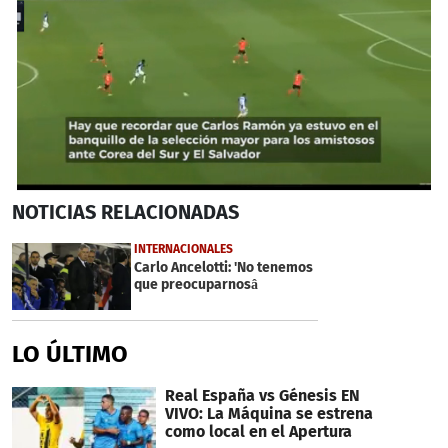
0
NOTICIAS
RELACIONADAS
seconds
of
32
INTERNACIONALES
seconds
Carlo Ancelotti: 'No tenemos
que preocuparnosâ
LO ÚLTIMO
Real España vs Génesis EN
VIVO: La Máquina se estrena
como local en el Apertura