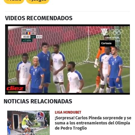
VIDEOS RECOMENDADOS
0
NOTICIAS
RELACIONADAS
seconds
of
33
LIGA HONDUBET
seconds
¡Sorpresa! Carlos Pineda sorprende y se
suma a los entrenamientos del Olimpia
de Pedro Troglio