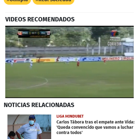
VIDEOS RECOMENDADOS
0
NOTICIAS
RELACIONADAS
seconds
of
1
LIGA HONDUBET
minute,
Carlos Tábora tras el empate ante Vida:
30
'Queda convencido que vamos a luchar
seconds
contra todos'