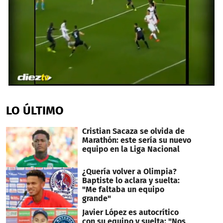
0
seconds
of
LO ÚLTIMO
1
minute,
4
Cristian Sacaza se olvida de
seconds
Marathón: este sería su nuevo
equipo en la Liga Nacional
¿Quería volver a Olimpia?
Baptiste lo aclara y suelta:
"Me faltaba un equipo
grande"
Javier López es autocrítico
con su equipo y suelta: "Nos