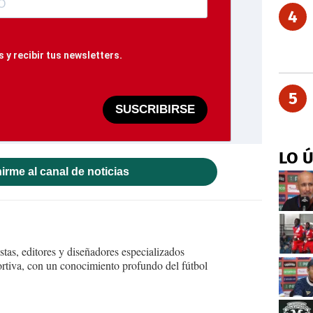
4
 y recibir tus newsletters.
5
SUSCRIBIRSE
LO 
irme al canal de noticias
tas, editores y diseñadores especializados
ortiva, con un conocimiento profundo del fútbol