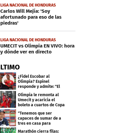
LIGA NACIONAL DE HONDURAS
Carlos Will Mejía: 'Soy
afortunado para eso de las
piedras'
LIGA NACIONAL DE HONDURAS
UMECIT vs Olimpia EN VIVO: hora
y dónde ver en directo
ÚLTIMO
¿Fidel Escobar al
Olimpia? Espinel
responde y admite: "El
resultado fue corto"
Olimpia le remonta al
Umecit y acaricia el
boleto a cuartos de Copa
Centroamericana
"Tenemos que ser
capaces de sumar de a
tres en casa para
asegurar la
Marathón cierra filas: