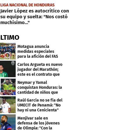
LIGA NACIONAL DE HONDURAS
Javier López es autocrítico con
su equipo y suelta: "Nos costó
muchísimo..."
ÚLTIMO
Motagua anuncia
medidas especiales
para la afición del FAS
de El Salvador
Carlos Argueta es nuevo
jugador del Marathón;
este es el contrato que
firmó
Neymar y Yamal
conquistan Honduras: la
cantidad de niños que
llevan sus nombres
Raúl García no se fía del
UMECIT de Panamá: "No
hay ni una Cenicienta"
Menjívar sale en
defensa de los jóvenes
de Olimpia: "Con la