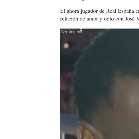
El ahora jugador de Real España e
relación de amor y odio con José 
X
X
X