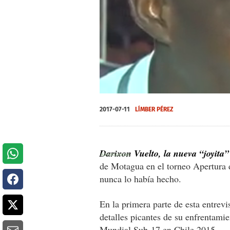
0
seconds
2017-07-11
LÍMBER PÉREZ
of
0
seconds
Volume
0%
Darixon Vuelto, la nueva “joyita”
de Motagua en el torneo Apertura 
nunca lo había hecho.
En la primera parte de esta entrevi
detalles picantes de su enfrentami
Mundial Sub-17 en Chile 2015.