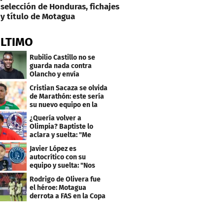
selección de Honduras, fichajes
y título de Motagua
ÚLTIMO
Rubilio Castillo no se
guarda nada contra
Olancho y envía
mensaje a Bengtson
Cristian Sacaza se olvida
de Marathón: este sería
su nuevo equipo en la
Liga Nacional
¿Quería volver a
Olimpia? Baptiste lo
aclara y suelta: "Me
faltaba un equipo
Javier López es
grande"
autocrítico con su
equipo y suelta: "Nos
costó muchísimo..."
Rodrigo de Olivera fue
el héroe: Motagua
derrota a FAS en la Copa
Centroamericana