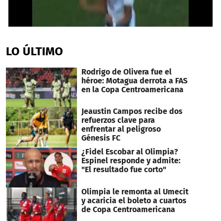
0
seconds
of
LO ÚLTIMO
34
seconds
Rodrigo de Olivera fue el
héroe: Motagua derrota a FAS
en la Copa Centroamericana
Jeaustin Campos recibe dos
refuerzos clave para
enfrentar al peligroso
Génesis FC
¿Fidel Escobar al Olimpia?
Espinel responde y admite:
"El resultado fue corto"
Olimpia le remonta al Umecit
y acaricia el boleto a cuartos
de Copa Centroamericana