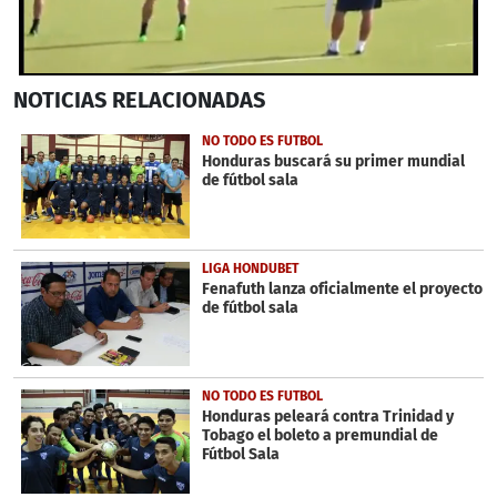
0
NOTICIAS
RELACIONADAS
seconds
of
1
NO TODO ES FUTBOL
minute,
Honduras buscará su primer mundial
32
de fútbol sala
seconds
LIGA HONDUBET
Fenafuth lanza oficialmente el proyecto
de fútbol sala
NO TODO ES FUTBOL
Honduras peleará contra Trinidad y
Tobago el boleto a premundial de
Fútbol Sala