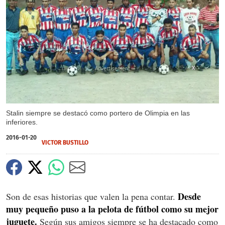
X
X
X
X
Stalin siempre se destacó como portero de Olimpia en las
inferiores.
2016-01-20
VICTOR BUSTILLO
Desde
Son de esas historias que valen la pena contar.
muy pequeño puso a la pelota de fútbol como su mejor
juguete.
Según sus amigos siempre se ha destacado como