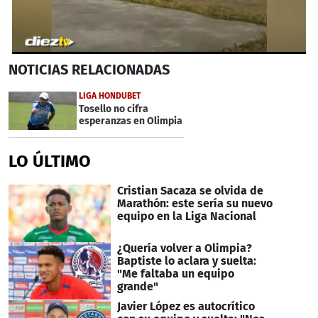
0
NOTICIAS
RELACIONADAS
seconds
of
47
LIGA HONDUBET
seconds
Tosello no cifra
esperanzas en Olimpia
LO ÚLTIMO
Cristian Sacaza se olvida de
Marathón: este sería su nuevo
equipo en la Liga Nacional
¿Quería volver a Olimpia?
Baptiste lo aclara y suelta:
"Me faltaba un equipo
grande"
Javier López es autocrítico