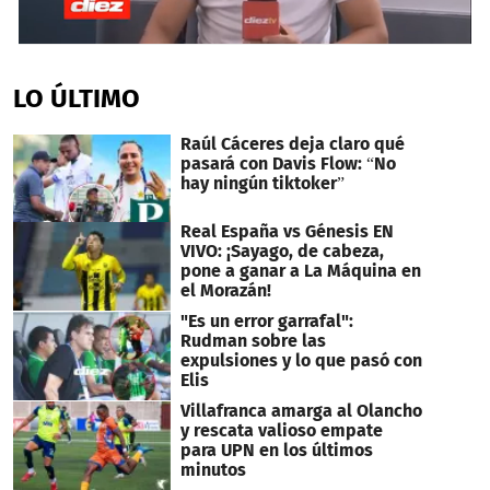
0
seconds
of
LO ÚLTIMO
6
minutes,
14
Raúl Cáceres deja claro qué
seconds
pasará con Davis Flow: “No
hay ningún tiktoker”
Real España vs Génesis EN
VIVO: ¡Sayago, de cabeza,
pone a ganar a La Máquina en
el Morazán!
"Es un error garrafal":
Rudman sobre las
expulsiones y lo que pasó con
Elis
Villafranca amarga al Olancho
y rescata valioso empate
para UPN en los últimos
minutos