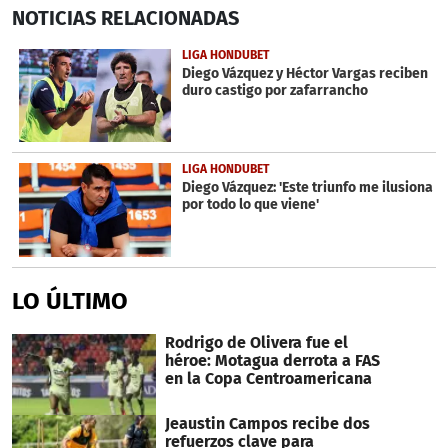
0
NOTICIAS
RELACIONADAS
seconds
of
19
LIGA HONDUBET
seconds
Diego Vázquez y Héctor Vargas reciben
duro castigo por zafarrancho
LIGA HONDUBET
Diego Vázquez: 'Este triunfo me ilusiona
por todo lo que viene'
LO ÚLTIMO
Rodrigo de Olivera fue el
héroe: Motagua derrota a FAS
en la Copa Centroamericana
Jeaustin Campos recibe dos
refuerzos clave para