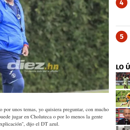
4
5
LO 
do por unos temas, yo quisiera preguntar, con mucho
puede jugar en Choluteca o por lo menos la gente
plicación'', dijo el DT azul.