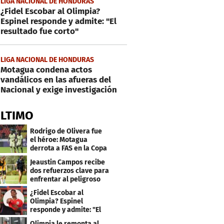
LIGA NACIONAL DE HONDURAS
¿Fidel Escobar al Olimpia?
Espinel responde y admite: "El
resultado fue corto"
LIGA NACIONAL DE HONDURAS
Motagua condena actos
vandálicos en las afueras del
Nacional y exige investigación
ÚLTIMO
Rodrigo de Olivera fue
el héroe: Motagua
derrota a FAS en la Copa
Centroamericana
Jeaustin Campos recibe
dos refuerzos clave para
enfrentar al peligroso
Génesis FC
¿Fidel Escobar al
Olimpia? Espinel
responde y admite: "El
resultado fue corto"
Olimpia le remonta al