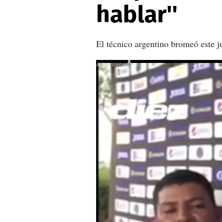
hablar''
El técnico argentino bromeó este j
X
X
X