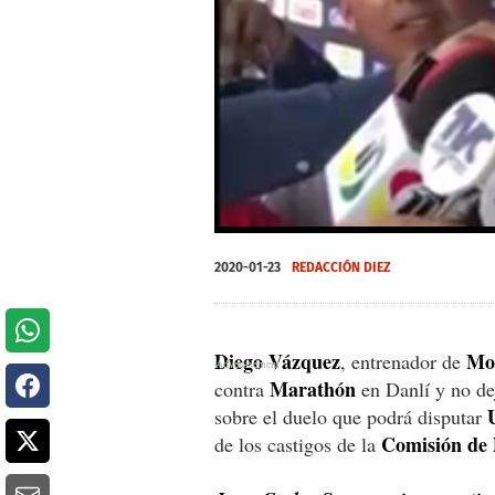
0
seconds
2020-01-23
REDACCIÓN DIEZ
of
0
seconds
Volume
0%
Diego Vázquez
Mo
, entrenador de
Marathón
contra
en Danlí y no dej
sobre el duelo que podrá disputar
Comisión de 
de los castigos de la