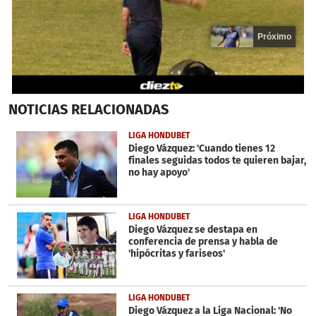
Próximo
0
NOTICIAS
RELACIONADAS
seconds
of
19
LIGA HONDUBET
seconds
Diego Vázquez: 'Cuando tienes 12
finales seguidas todos te quieren bajar,
no hay apoyo'
LIGA HONDUBET
Diego Vázquez se destapa en
conferencia de prensa y habla de
'hipócritas y fariseos'
LIGA HONDUBET
Diego Vázquez a la Liga Nacional: 'No