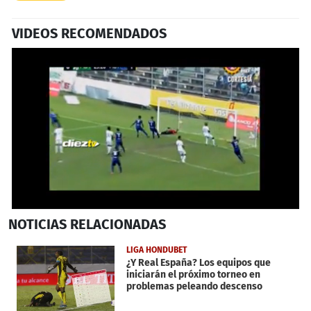
VIDEOS RECOMENDADOS
0
NOTICIAS
RELACIONADAS
seconds
of
1
LIGA HONDUBET
minute,
¿Y Real España? Los equipos que
13
iniciarán el próximo torneo en
seconds
problemas peleando descenso