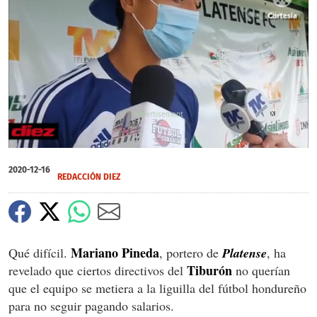
X
0
seconds
2020-12-16
of
REDACCIÓN DIEZ
0
seconds
Mariano Pineda
Qué difícil.
, portero de
Platense
, ha
Tiburón
revelado que ciertos directivos del
no querían
que el equipo se metiera a la liguilla del fútbol hondureño
para no seguir pagando salarios.