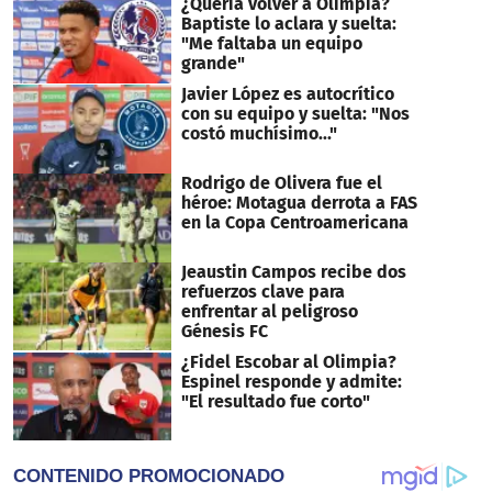
¿Quería volver a Olimpia?
Baptiste lo aclara y suelta:
"Me faltaba un equipo
grande"
Javier López es autocrítico
con su equipo y suelta: "Nos
costó muchísimo..."
Rodrigo de Olivera fue el
héroe: Motagua derrota a FAS
en la Copa Centroamericana
Jeaustin Campos recibe dos
refuerzos clave para
enfrentar al peligroso
Génesis FC
¿Fidel Escobar al Olimpia?
Espinel responde y admite:
"El resultado fue corto"