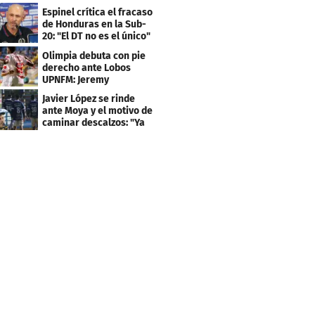
mismo error"
Espinel crítica el fracaso
de Honduras en la Sub-
20: "El DT no es el único"
Olimpia debuta con pie
derecho ante Lobos
UPNFM: Jeremy
Rodríguez fue el héroe
Javier López se rinde
ante Moya y el motivo de
caminar descalzos: "Ya
nos piden la 21"