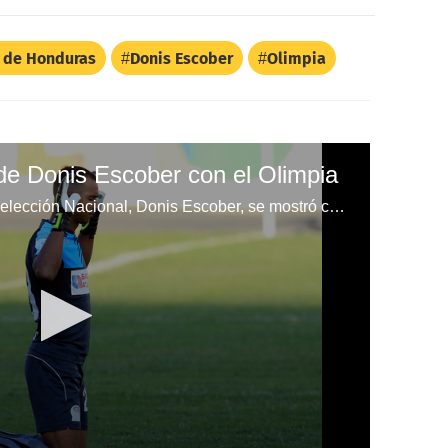
l de Honduras
Donis Escober
Olimpia
 de Donis Escober con el Olimpia
El guardameta de Olimpia y la Selección Nacional, Donis Escober, se mostró contento al finalizar el partido contra Social Sol.