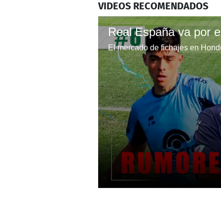
VIDEOS RECOMENDADOS
0
seconds
of
3