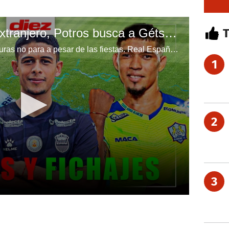
Real España va por extranjero, Potros busca a Gétsel y Cálix cotizado en Liga Nacional de Honduras
El mercado de fichajes en Honduras no para a pesar de las fiestas. Real España se está moviendo de cara a la próxima campaña, mientras Olancho FC no quiere quedar atrás. Estos son los rumores y fichajes de la Liga Nacional de Honduras.
1
2
3