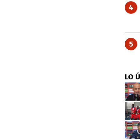
4
5
LO 