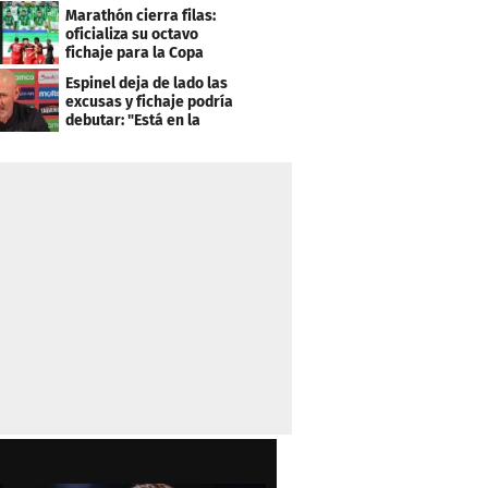
asegurar la
Marathón cierra filas:
clasificación"
oficializa su octavo
fichaje para la Copa
Centroamericana
Espinel deja de lado las
excusas y fichaje podría
debutar: "Está en la
lista..."