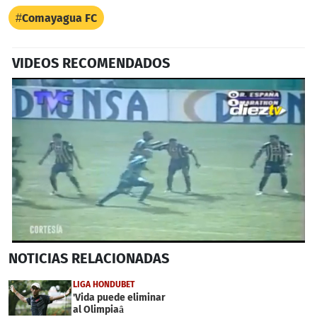
Comayagua FC
VIDEOS RECOMENDADOS
0
NOTICIAS
RELACIONADAS
seconds
of
1
LIGA HONDUBET
minute,
'Vida puede eliminar
3
al Olimpiaâ
seconds