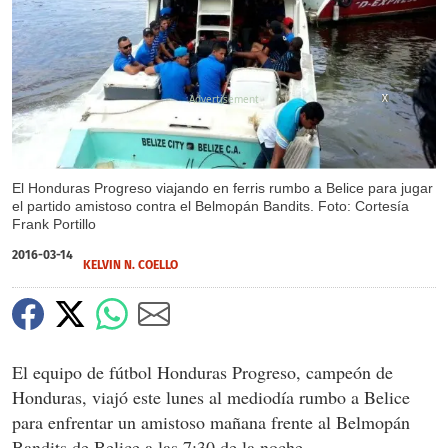
X
X
El Honduras Progreso viajando en ferris rumbo a Belice para jugar
el partido amistoso contra el Belmopán Bandits. Foto: Cortesía
Frank Portillo
2016-03-14
KELVIN N. COELLO
El equipo de fútbol Honduras Progreso, campeón de
Honduras, viajó este lunes al mediodía rumbo a Belice
para enfrentar un amistoso mañana frente al Belmopán
Bandits de Belice a las 7:30 de la noche.