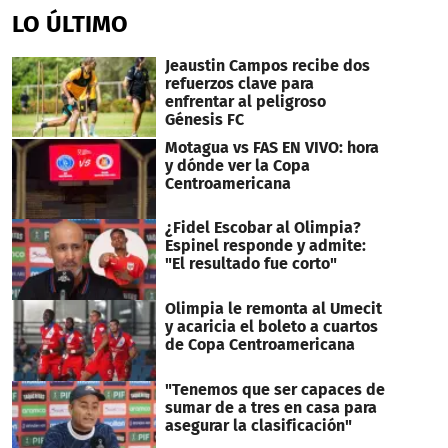
of
LO ÚLTIMO
42
seconds
Jeaustin Campos recibe dos
refuerzos clave para
enfrentar al peligroso
Génesis FC
Motagua vs FAS EN VIVO: hora
y dónde ver la Copa
Centroamericana
¿Fidel Escobar al Olimpia?
Espinel responde y admite:
"El resultado fue corto"
Olimpia le remonta al Umecit
y acaricia el boleto a cuartos
de Copa Centroamericana
"Tenemos que ser capaces de
sumar de a tres en casa para
asegurar la clasificación"