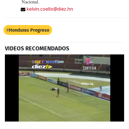
Nacional.
kelvin.coello@diez.hn
Honduras Progreso
VIDEOS RECOMENDADOS
0
seconds