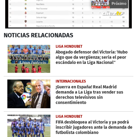
Próximo
0
NOTICIAS
RELACIONADAS
seconds
of
16
LIGA HONDUBET
seconds
Abogado defensor del Victoria: 'Hubo
algo que da vergüenza; sería el peor
escándalo en la Liga Nacional”
INTERNACIONALES
¡Guerra en España! Real Madrid
demanda a La Liga tras vender sus
derechos televisivos sin
consentimiento
LIGA HONDUBET
FIFA desbloquea al Victoria y ya podrá
inscribir jugadores ante la demanda de
futbolista colombiano