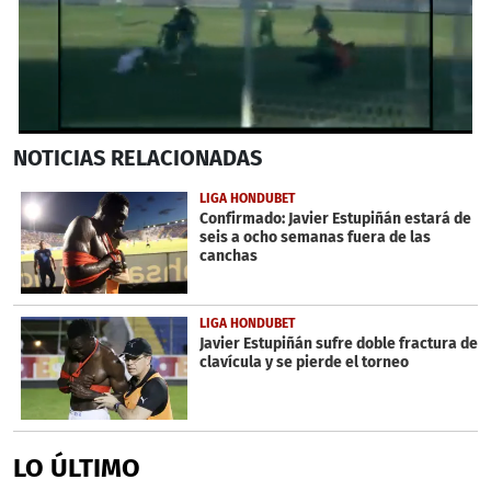
0
NOTICIAS
RELACIONADAS
seconds
of
22
LIGA HONDUBET
seconds
Confirmado: Javier Estupiñán estará de
seis a ocho semanas fuera de las
canchas
LIGA HONDUBET
Javier Estupiñán sufre doble fractura de
clavícula y se pierde el torneo
LO ÚLTIMO