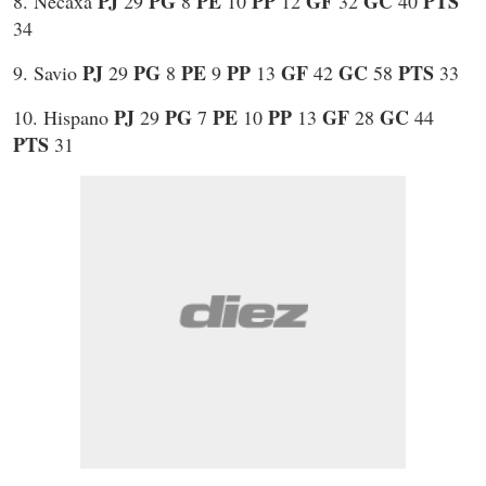
PJ
PG
PE
PP
GF
GC
PTS
8. Necaxa
29
8
10
12
32
40
34
PJ
PG
PE
PP
GF
GC
PTS
9. Savio
29
8
9
13
42
58
33
PJ
PG
PE
PP
GF
GC
10. Hispano
29
7
10
13
28
44
PTS
31