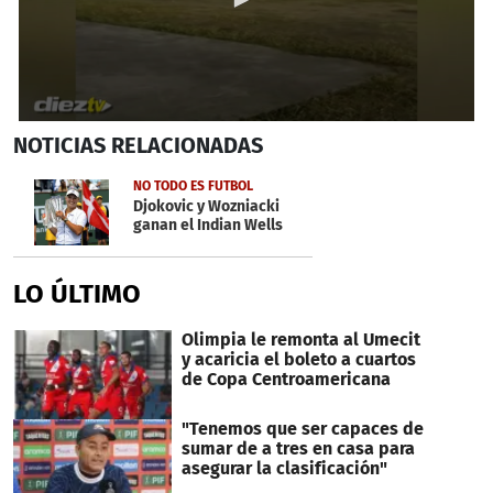
0
NOTICIAS
RELACIONADAS
seconds
of
47
NO TODO ES FUTBOL
seconds
Djokovic y Wozniacki
ganan el Indian Wells
LO ÚLTIMO
Olimpia le remonta al Umecit
y acaricia el boleto a cuartos
de Copa Centroamericana
"Tenemos que ser capaces de
sumar de a tres en casa para
asegurar la clasificación"