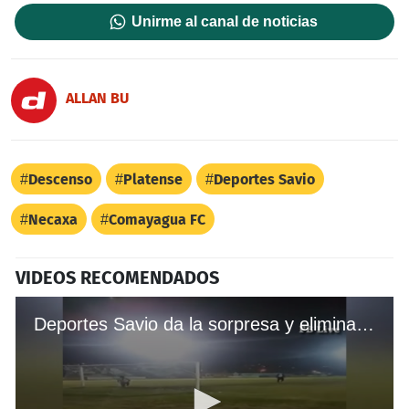
Unirme al canal de noticias
ALLAN BU
Descenso
Platense
Deportes Savio
Necaxa
Comayagua FC
VIDEOS RECOMENDADOS
Deportes Savio da la sorpresa y elimina a Honduras Pogreso de la Copa Presidente en tanda de penales