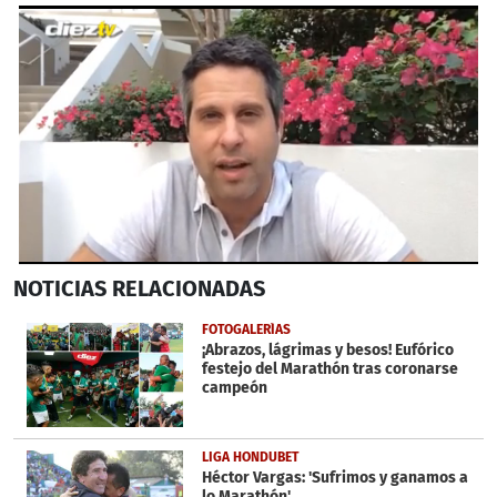
0
NOTICIAS
RELACIONADAS
seconds
of
2
FOTOGALERÍAS
minutes,
¡Abrazos, lágrimas y besos! Eufórico
35
festejo del Marathón tras coronarse
seconds
campeón
LIGA HONDUBET
Héctor Vargas: 'Sufrimos y ganamos a
lo Marathón'