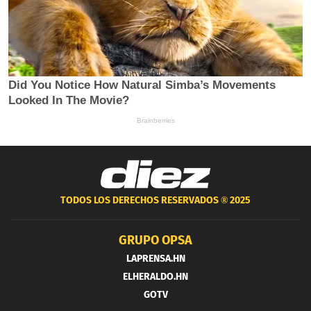
TODOS LOS DERECHOS RESERVADOS ®
2025
GRUPO OPSA
LAPRENSA.HN
ELHERALDO.HN
GOTV