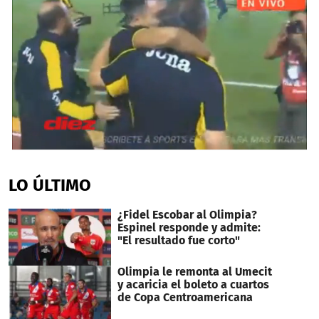
0
seconds
of
LO ÚLTIMO
3
minutes,
33
¿Fidel Escobar al Olimpia?
seconds
Espinel responde y admite:
"El resultado fue corto"
Olimpia le remonta al Umecit
y acaricia el boleto a cuartos
de Copa Centroamericana