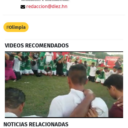
redaccion@diez.hn
Olimpia
VIDEOS RECOMENDADOS
0
NOTICIAS
RELACIONADAS
seconds