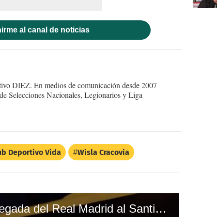
irme al canal de noticias
ortivo DIEZ. En medios de comunicación desde 2007
 de Selecciones Nacionales, Legionarios y Liga
ub Deportivo Vida
Wisla Cracovia
¡Sin imprevistos! La llegada del Real Madrid al Santiago Bernabéu