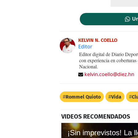
Un
KELVIN N. COELLO
Editor
Editor digital de Diario Dep
con experiencia en coberturas
Nacional.
kelvin.coello@diez.hn
Rommel Quioto
Vida
Cl
VIDEOS RECOMENDADOS