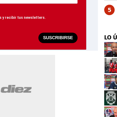
5
 y recibir tus newsletters.
LO 
SUSCRIBIRSE