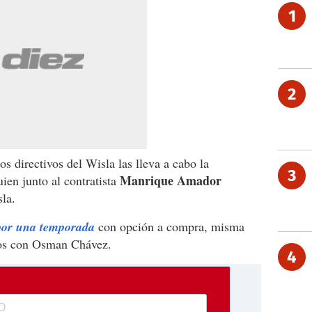
1
2
os directivos del Wisla las lleva a cabo la
3
Manrique Amador
ien junto al contratista
sla.
por una temporada
con opción a compra, misma
ños con Osman Chávez.
4