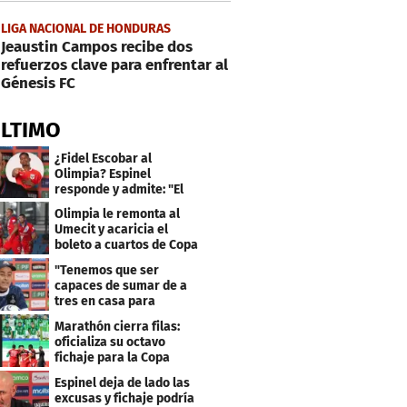
LIGA NACIONAL DE HONDURAS
Jeaustin Campos recibe dos
refuerzos clave para enfrentar al
Génesis FC
ÚLTIMO
¿Fidel Escobar al
Olimpia? Espinel
responde y admite: "El
resultado fue corto"
Olimpia le remonta al
Umecit y acaricia el
boleto a cuartos de Copa
Centroamericana
"Tenemos que ser
capaces de sumar de a
tres en casa para
asegurar la
Marathón cierra filas:
clasificación"
oficializa su octavo
fichaje para la Copa
Centroamericana
Espinel deja de lado las
excusas y fichaje podría