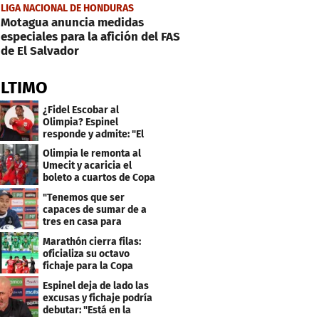
LIGA NACIONAL DE HONDURAS
Motagua anuncia medidas
especiales para la afición del FAS
de El Salvador
ÚLTIMO
¿Fidel Escobar al
Olimpia? Espinel
responde y admite: "El
resultado fue corto"
Olimpia le remonta al
Umecit y acaricia el
boleto a cuartos de Copa
Centroamericana
"Tenemos que ser
capaces de sumar de a
tres en casa para
asegurar la
Marathón cierra filas:
clasificación"
oficializa su octavo
fichaje para la Copa
Centroamericana
Espinel deja de lado las
excusas y fichaje podría
debutar: "Está en la