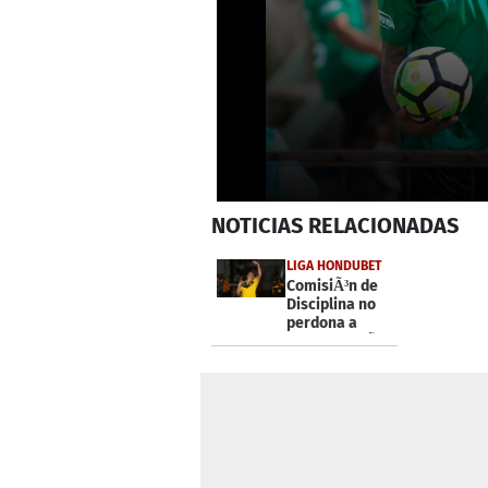
0
NOTICIAS
RELACIONADAS
seconds
of
1
LIGA HONDUBET
minute,
ComisiÃ³n de
8
Disciplina no
seconds
Volume
perdona a
0%
Alfredo MejÃ­a