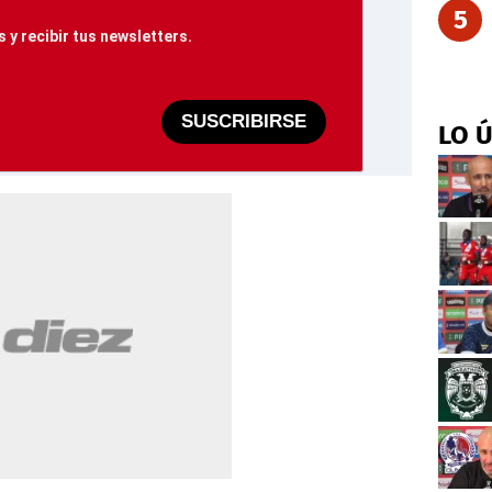
5
 y recibir tus newsletters.
SUSCRIBIRSE
LO 