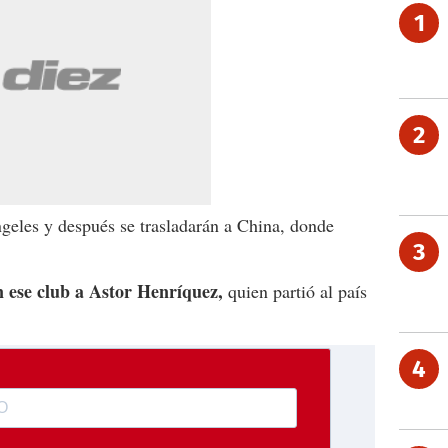
1
2
geles y después se trasladarán a China, donde
3
n ese club a Astor Henríquez,
quien partió al país
4