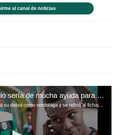
irme al canal de noticias
"Chino" Discua: 'Rubilio sería de mucha ayuda para el Marathón'
El 'Chino' Discua se prepara para su debut como verdolaga y se refirió al fichaje frustrado de Rubilio Castillo en Grecia.