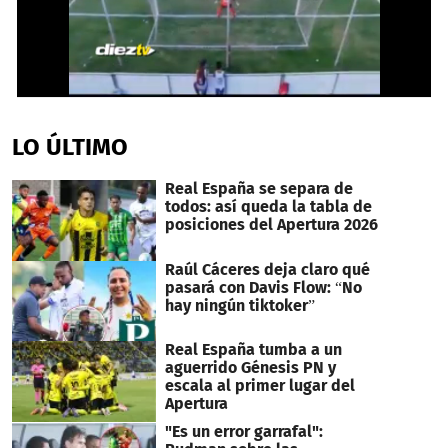
0
seconds
of
LO ÚLTIMO
1
minute,
1
Real España se separa de
second
todos: así queda la tabla de
posiciones del Apertura 2026
Raúl Cáceres deja claro qué
pasará con Davis Flow: “No
hay ningún tiktoker”
Real España tumba a un
aguerrido Génesis PN y
escala al primer lugar del
Apertura
"Es un error garrafal":