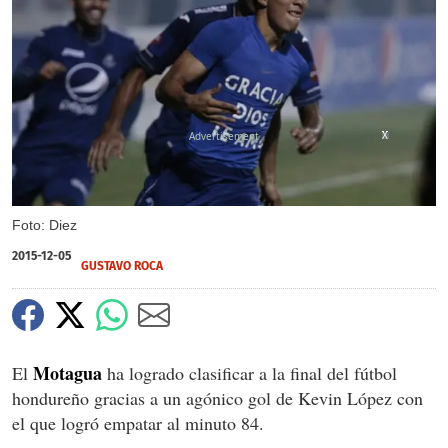
X
X
X
X
X
Foto: Diez
2015-12-05
GUSTAVO ROCA
Motagua
El
ha logrado clasificar a la final del fútbol
hondureño gracias a un agónico gol de Kevin López con
el que logró empatar al minuto 84.