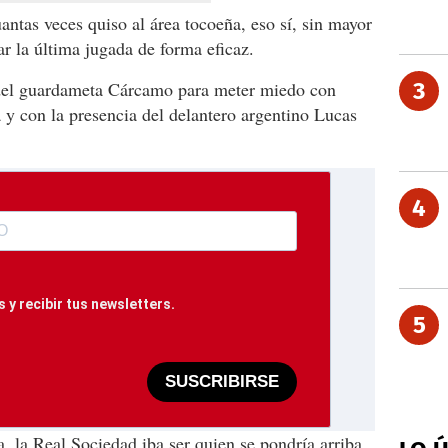
uantas veces quiso al área tocoeña, eso sí, sin mayor
ar la última jugada de forma eficaz.
del guardameta Cárcamo para meter miedo con
3
a y con la presencia del delantero argentino Lucas
4
 y recibir tus newsletters.
5
SUSCRIBIRSE
, la Real Sociedad iba ser quien se pondría arriba