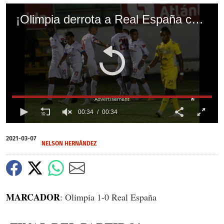
¡Olimpia derrota a Real España con polémica y retoma el liderato del grupo de la zona centro!
X
X
X
X
X
00:34
00:34
0
of
2021-03-07
34
NELSON HERNÁNDEZ
seconds
MARCADOR
: Olimpia 1-0 Real España