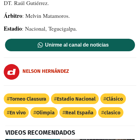
DT. Raúl Gutiérrez.
Árbitro
: Melvin Matamoros.
Estadio
: Nacional, Tegucigalpa.
Unirme al canal de noticias
NELSON HERNÁNDEZ
Torneo Clausura
Estadio Nacional
Clásico
En vivo
Olimpia
Real España
clasico
VIDEOS RECOMENDADOS