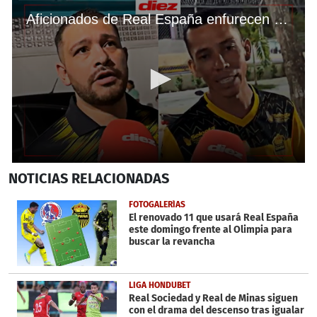
Aficionados de Real España enfurecen tras derrota ante Olimpia en el Estadio Morazán
0
NOTICIAS
RELACIONADAS
seconds
of
8
FOTOGALERÍAS
minutes,
El renovado 11 que usará Real España
20
este domingo frente al Olimpia para
seconds
buscar la revancha
LIGA HONDUBET
Real Sociedad y Real de Minas siguen
con el drama del descenso tras igualar