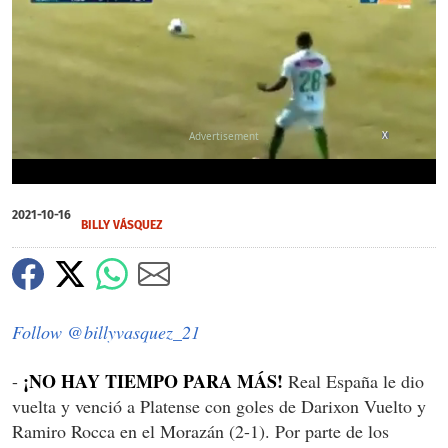
X
0
of
2021-10-16
1
BILLY VÁSQUEZ
minute,
6
seconds
Follow @billyvasquez_21
¡NO HAY TIEMPO PARA MÁS!
-
Real España le dio
vuelta y venció a Platense con goles de Darixon Vuelto y
Ramiro Rocca en el Morazán (2-1). Por parte de los