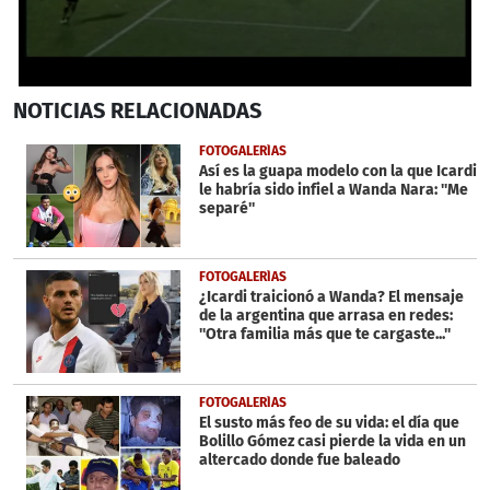
0
NOTICIAS
RELACIONADAS
seconds
of
32
FOTOGALERÍAS
seconds
Así es la guapa modelo con la que Icardi
le habría sido infiel a Wanda Nara: ''Me
separé''
FOTOGALERÍAS
¿Icardi traicionó a Wanda? El mensaje
de la argentina que arrasa en redes:
''Otra familia más que te cargaste...''
FOTOGALERÍAS
El susto más feo de su vida: el día que
Bolillo Gómez casi pierde la vida en un
altercado donde fue baleado