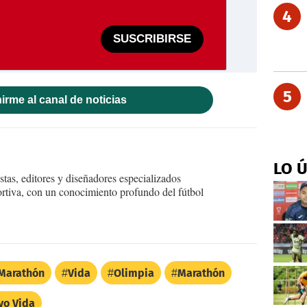
4
SUSCRIBIRSE
5
irme al canal de noticias
LO 
tas, editores y diseñadores especializados
ortiva, con un conocimiento profundo del fútbol
Marathón
Vida
Olimpia
Marathón
vo Vida