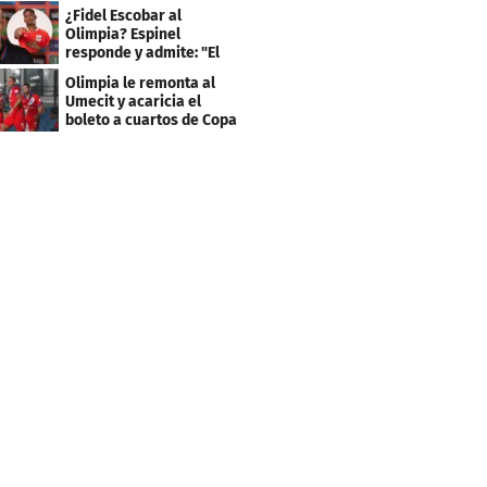
Génesis FC
¿Fidel Escobar al
Olimpia? Espinel
responde y admite: "El
resultado fue corto"
Olimpia le remonta al
Umecit y acaricia el
boleto a cuartos de Copa
Centroamericana