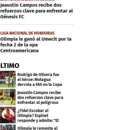
Jeaustin Campos recibe dos
refuerzos clave para enfrentar al
Génesis FC
LIGA NACIONAL DE HONDURAS
Olimpia le ganó al Umecit por la
fecha 2 de la opa
Centroamericana
ÚLTIMO
Rodrigo de Olivera fue
el héroe: Motagua
derrota a FAS en la Copa
Centroamericana
Jeaustin Campos recibe
dos refuerzos clave para
enfrentar al peligroso
Génesis FC
¿Fidel Escobar al
Olimpia? Espinel
responde y admite: "El
resultado fue corto"
Olimpia le remonta al