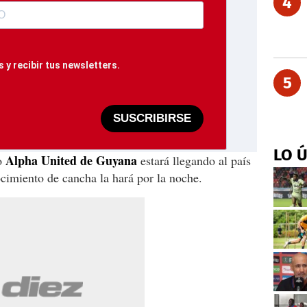
4
 y recibir tus newsletters.
5
SUSCRIBIRSE
LO 
Alpha United de Guyana
po
estará llegando al país
ocimiento de cancha la hará por la noche.