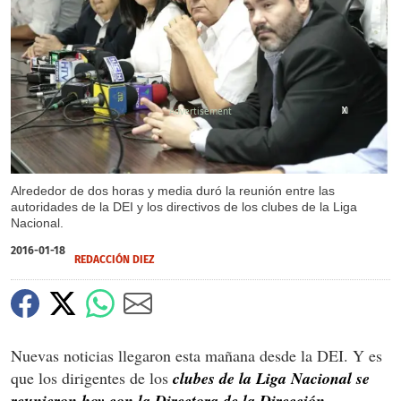
X
X
X
Alrededor de dos horas y media duró la reunión entre las
autoridades de la DEI y los directivos de los clubes de la Liga
Nacional.
2016-01-18
REDACCIÓN DIEZ
Nuevas noticias llegaron esta mañana desde la DEI. Y es
que los dirigentes de los
clubes de la Liga Nacional se
reunieron hoy con la Directora de la Dirección