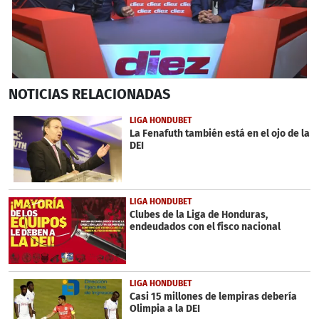
0
NOTICIAS
RELACIONADAS
seconds
of
9
LIGA HONDUBET
minutes,
La Fenafuth también está en el ojo de la
49
DEI
seconds
LIGA HONDUBET
Clubes de la Liga de Honduras,
endeudados con el fisco nacional
LIGA HONDUBET
Casi 15 millones de lempiras debería
Olimpia a la DEI