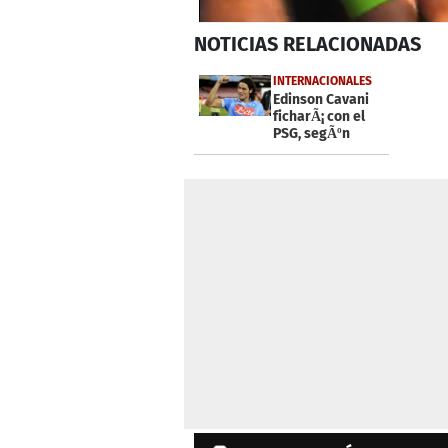
0
NOTICIAS
RELACIONADAS
seconds
of
3
INTERNACIONALES
minutes,
Edinson Cavani
9
ficharÃ¡ con el
seconds
Volume
PSG, segÃºn
0%
prensa francesa