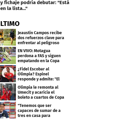
y fichaje podría debutar: "Está
en la lista..."
ÚLTIMO
Jeaustin Campos recibe
dos refuerzos clave para
enfrentar al peligroso
Génesis FC
EN VIVO: Motagua
perdona a FAS y siguen
empatando en la Copa
Centroamericana
¿Fidel Escobar al
Olimpia? Espinel
responde y admite: "El
resultado fue corto"
Olimpia le remonta al
Umecit y acaricia el
boleto a cuartos de Copa
Centroamericana
"Tenemos que ser
capaces de sumar de a
tres en casa para
asegurar la
clasificación"