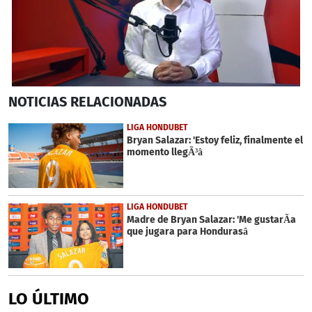
0
NOTICIAS
RELACIONADAS
seconds
of
7
LIGA HONDUBET
minutes,
Bryan Salazar: 'Estoy feliz, finalmente el
45
momento llegÃ³â
seconds
LIGA HONDUBET
Madre de Bryan Salazar: 'Me gustarÃ­a
que jugara para Hondurasâ
LO ÚLTIMO