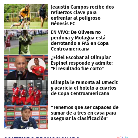
Jeaustin Campos recibe dos
refuerzos clave para
enfrentar al peligroso
Génesis FC
EN VIVO: De Olivera no
perdona y Motagua está
derrotando a FAS en Copa
Centroamericana
¿Fidel Escobar al Olimpia?
Espinel responde y admite:
"El resultado fue corto"
Olimpia le remonta al Umecit
y acaricia el boleto a cuartos
de Copa Centroamericana
"Tenemos que ser capaces de
sumar de a tres en casa para
asegurar la clasificación"