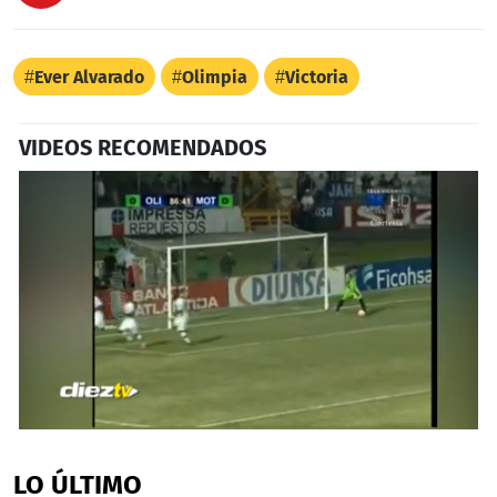
Ever Alvarado
Olimpia
Victoria
VIDEOS RECOMENDADOS
0
seconds
of
LO ÚLTIMO
33