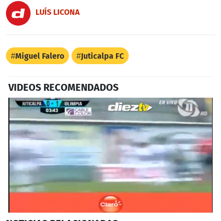
LUÍS LICONA
Miguel Falero
Juticalpa FC
VIDEOS RECOMENDADOS
0