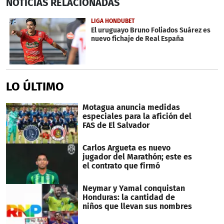
NOTICIAS
RELACIONADAS
seconds
of
3
LIGA HONDUBET
minutes,
El uruguayo Bruno Foliados Suárez es
3
nuevo fichaje de Real España
seconds
LO ÚLTIMO
Motagua anuncia medidas
especiales para la afición del
FAS de El Salvador
Carlos Argueta es nuevo
jugador del Marathón; este es
el contrato que firmó
Neymar y Yamal conquistan
Honduras: la cantidad de
niños que llevan sus nombres