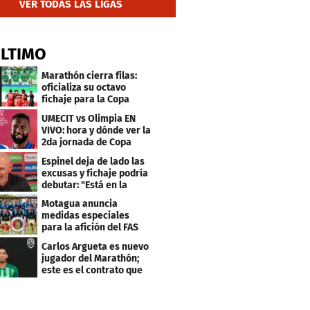
VER TODAS LAS LIGAS
ÚLTIMO
Marathón cierra filas:
oficializa su octavo
fichaje para la Copa
Centroamericana
UMECIT vs Olimpia EN
VIVO: hora y dónde ver la
2da jornada de Copa
Centroamericana
Espinel deja de lado las
excusas y fichaje podría
debutar: "Está en la
lista..."
Motagua anuncia
medidas especiales
para la afición del FAS
de El Salvador
Carlos Argueta es nuevo
jugador del Marathón;
este es el contrato que
firmó