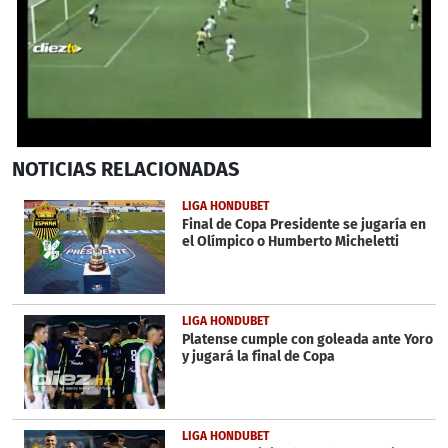
0
NOTICIAS
RELACIONADAS
seconds
of
32
LIGA HONDUBET
seconds
Final de Copa Presidente se jugaría en
el Olímpico o Humberto Micheletti
LIGA HONDUBET
Platense cumple con goleada ante Yoro
y jugará la final de Copa
LIGA HONDUBET