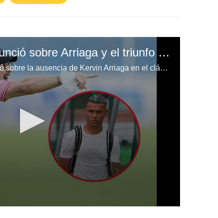
“Tato” García se pronunció sobre Arriaga y el triunfo ante Olimpia: “Se le ganó con autoridad al tricampeón"
El entrenador del Marathón habló sobre la ausencia de Kervin Arriaga en el clásico; además ahora quiere bajar al Real España tras vencer al Motagua y Olimpia