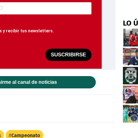
LO 
 y recibir tus newsletters.
SUSCRIBIRSE
irme al canal de noticias
s
Campeonato