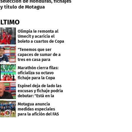
selección de Honduras, fichajes
y título de Motagua
ÚLTIMO
Olimpia le remonta al
Umecit y acaricia el
boleto a cuartos de Copa
Centroamericana
"Tenemos que ser
capaces de sumar de a
tres en casa para
asegurar la
Marathón cierra filas:
clasificación"
oficializa su octavo
fichaje para la Copa
Centroamericana
Espinel deja de lado las
excusas y fichaje podría
debutar: "Está en la
lista..."
Motagua anuncia
medidas especiales
para la afición del FAS
de El Salvador