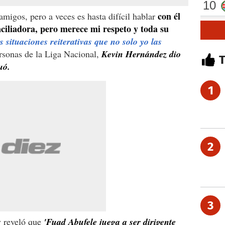
con él
amigos, pero a veces es hasta difícil hablar
nciliadora, pero merece mi respeto y toda su
situaciones reiterativas que no solo yo las
sonas de la Liga Nacional,
Kevin Hernández dio
uó.
1
2
3
y reveló que
'Fuad Abufele juega a ser dirigente