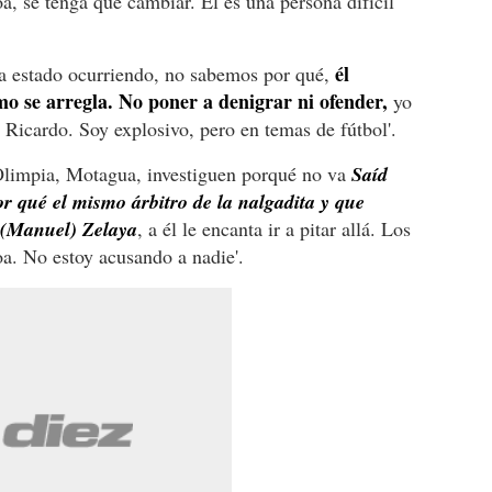
, se tenga que cambiar. Él es una persona difícil
él
 ha estado ocurriendo, no sabemos por qué,
o se arregla. No poner a denigrar ni ofender,
yo
 Ricardo. Soy explosivo, pero en temas de fútbol'.
 Olimpia, Motagua, investiguen porqué no va
Saíd
or qué el mismo árbitro de la nalgadita y que
o (Manuel) Zelaya
, a él le encanta ir a pitar allá. Los
coa. No estoy acusando a nadie'.