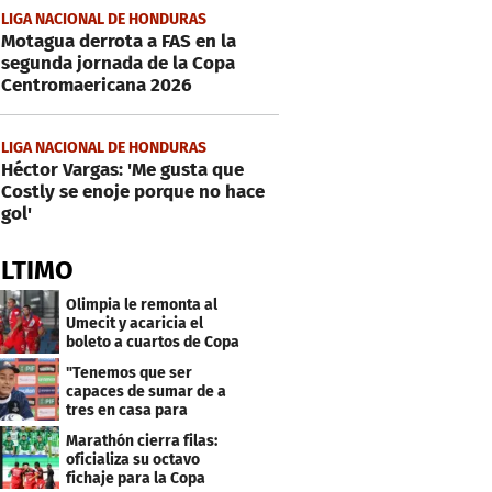
LIGA NACIONAL DE HONDURAS
Motagua derrota a FAS en la
segunda jornada de la Copa
Centromaericana 2026
LIGA NACIONAL DE HONDURAS
Héctor Vargas: 'Me gusta que
Costly se enoje porque no hace
gol'
ÚLTIMO
Olimpia le remonta al
Umecit y acaricia el
boleto a cuartos de Copa
Centroamericana
"Tenemos que ser
capaces de sumar de a
tres en casa para
asegurar la
Marathón cierra filas:
clasificación"
oficializa su octavo
fichaje para la Copa