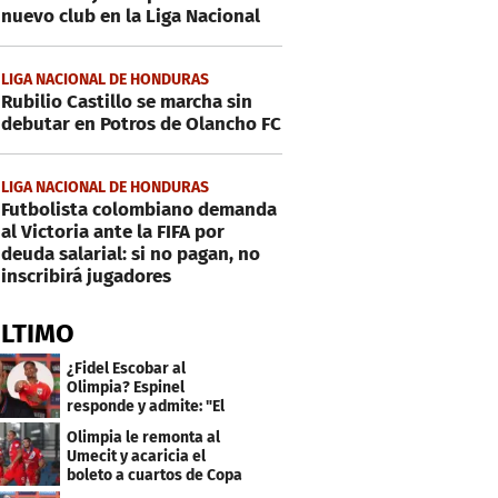
nuevo club en la Liga Nacional
LIGA NACIONAL DE HONDURAS
Rubilio Castillo se marcha sin
debutar en Potros de Olancho FC
LIGA NACIONAL DE HONDURAS
Futbolista colombiano demanda
al Victoria ante la FIFA por
deuda salarial: si no pagan, no
inscribirá jugadores
ÚLTIMO
¿Fidel Escobar al
Olimpia? Espinel
responde y admite: "El
resultado fue corto"
Olimpia le remonta al
Umecit y acaricia el
boleto a cuartos de Copa
Centroamericana