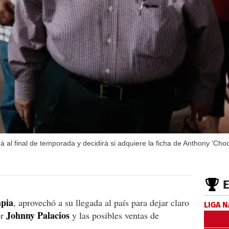
rá al final de temporada y decidirá si adquiere la ficha de Anthony 'Ch
pia
, aprovechó a su llegada al país para dejar claro
LIGA 
Johnny Palacios
or
y las posibles ventas de