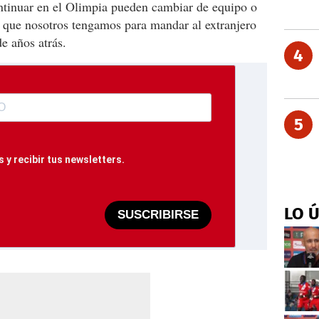
ontinuar en el Olimpia pueden cambiar de equipo o
es que nosotros tengamos para mandar al extranjero
e años atrás.
4
5
 y recibir tus newsletters.
LO 
SUSCRIBIRSE