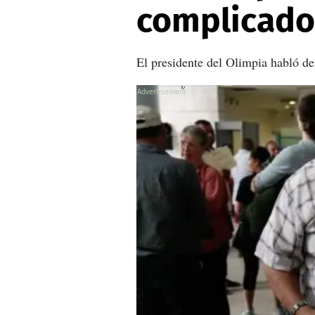
complicado
El presidente del Olimpia habló de
X
X
X