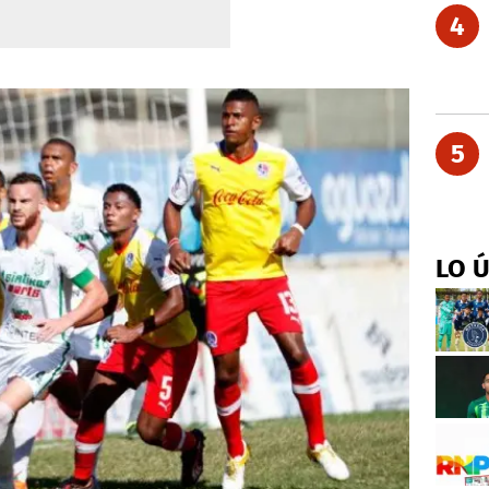
4
5
LO 