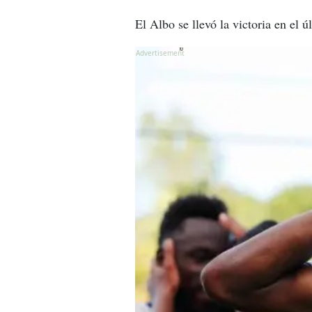
El Albo se llevó la victoria en el 
X
X
X
X