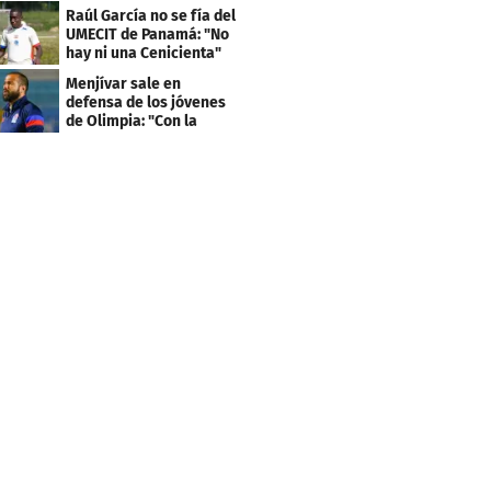
llevan sus nombres
Raúl García no se fía del
UMECIT de Panamá: "No
hay ni una Cenicienta"
Menjívar sale en
defensa de los jóvenes
de Olimpia: "Con la
gente no se queda bien"